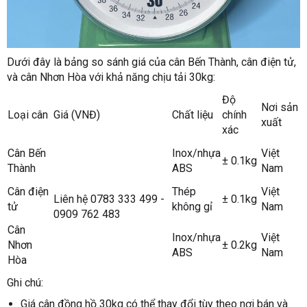
Dưới đây là bảng so sánh giá của cân Bến Thành, cân điện tử,
và cân Nhơn Hòa với khả năng chịu tải 30kg:
Độ
Nơi sản
Loại cân
Giá (VNĐ)
Chất liệu
chính
xuất
xác
Cân Bến
Inox/nhựa
Việt
± 0.1kg
Thành
ABS
Nam
Cân điện
Thép
Việt
Liên hệ 0783 333 499 -
± 0.1kg
tử
không gỉ
Nam
0909 762 483
Cân
Inox/nhựa
Việt
Nhơn
± 0.2kg
ABS
Nam
Hòa
Ghi chú:
Giá cân đồng hồ 30kg có thể thay đổi tùy theo nơi bán và