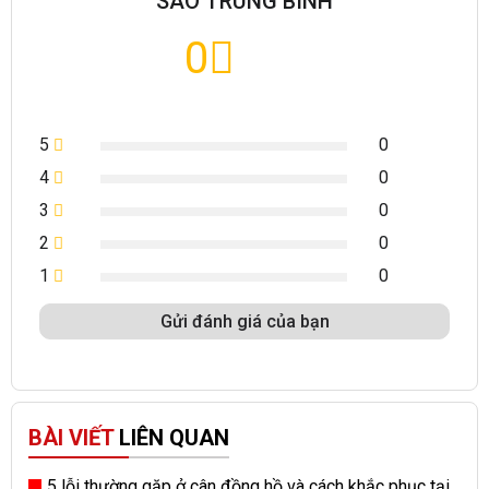
SAO TRUNG BÌNH
0
5
0
4
0
3
0
2
0
1
0
Gửi đánh giá của bạn
BÀI VIẾT
LIÊN QUAN
5 lỗi thường gặp ở cân đồng hồ và cách khắc phục tại