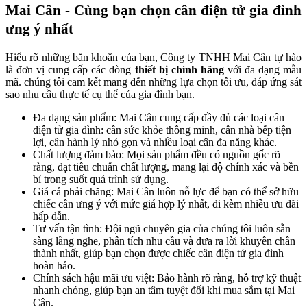
Mai Cân - Cùng bạn chọn cân điện tử gia đình
ưng ý nhất
Hiểu rõ những băn khoăn của bạn, Công ty TNHH Mai Cân tự hào
là đơn vị cung cấp các dòng
thiết bị chính hãng
với đa dạng mẫu
mã. chúng tôi cam kết mang đến những lựa chọn tối ưu, đáp ứng sát
sao nhu cầu thực tế cụ thể của gia đình bạn.
Đa dạng sản phẩm: Mai Cân cung cấp đầy đủ các loại cân
điện tử gia đình: cân sức khỏe thông minh, cân nhà bếp tiện
lợi, cân hành lý nhỏ gọn và nhiều loại cân đa năng khác.
Chất lượng đảm bảo: Mọi sản phẩm đều có nguồn gốc rõ
ràng, đạt tiêu chuẩn chất lượng, mang lại độ chính xác và bền
bỉ trong suốt quá trình sử dụng.
Giá cả phải chăng: Mai Cân luôn nỗ lực để bạn có thể sở hữu
chiếc cân ưng ý với mức giá hợp lý nhất, đi kèm nhiều ưu đãi
hấp dẫn.
Tư vấn tận tình: Đội ngũ chuyên gia của chúng tôi luôn sẵn
sàng lắng nghe, phân tích nhu cầu và đưa ra lời khuyên chân
thành nhất, giúp bạn chọn được chiếc cân điện tử gia đình
hoàn hảo.
Chính sách hậu mãi ưu việt: Bảo hành rõ ràng, hỗ trợ kỹ thuật
nhanh chóng, giúp bạn an tâm tuyệt đối khi mua sắm tại Mai
Cân.