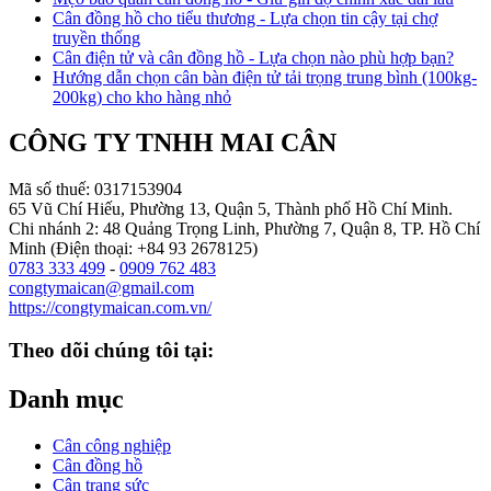
Cân đồng hồ cho tiểu thương - Lựa chọn tin cậy tại chợ
truyền thống
Cân điện tử và cân đồng hồ - Lựa chọn nào phù hợp bạn?
Hướng dẫn chọn cân bàn điện tử tải trọng trung bình (100kg-
200kg) cho kho hàng nhỏ
CÔNG TY TNHH MAI CÂN
Mã số thuế: 0317153904
65 Vũ Chí Hiếu, Phường 13, Quận 5, Thành phố Hồ Chí Minh.
Chi nhánh 2: 48 Quảng Trọng Linh, Phường 7, Quận 8, TP. Hồ Chí
Minh (Điện thoại: +84 93 2678125)
0783 333 499
-
0909 762 483
congtymaican@gmail.com
https://congtymaican.com.vn/
Theo dõi chúng tôi tại:
Danh mục
Cân công nghiệp
Cân đồng hồ
Cân trang sức