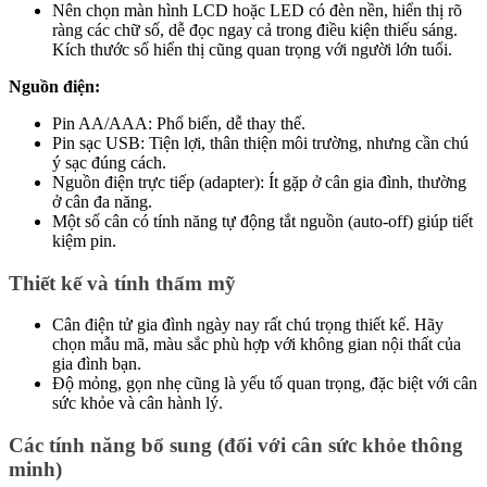
Nên chọn màn hình LCD hoặc LED có đèn nền, hiển thị rõ
ràng các chữ số, dễ đọc ngay cả trong điều kiện thiếu sáng.
Kích thước số hiển thị cũng quan trọng với người lớn tuổi.
Nguồn điện:
Pin AA/AAA: Phổ biến, dễ thay thế.
Pin sạc USB: Tiện lợi, thân thiện môi trường, nhưng cần chú
ý sạc đúng cách.
Nguồn điện trực tiếp (adapter): Ít gặp ở cân gia đình, thường
ở cân đa năng.
Một số cân có tính năng tự động tắt nguồn (auto-off) giúp tiết
kiệm pin.
Thiết kế và tính thẩm mỹ
Cân điện tử gia đình ngày nay rất chú trọng thiết kế. Hãy
chọn mẫu mã, màu sắc phù hợp với không gian nội thất của
gia đình bạn.
Độ mỏng, gọn nhẹ cũng là yếu tố quan trọng, đặc biệt với cân
sức khỏe và cân hành lý.
Các tính năng bổ sung (đối với cân sức khỏe thông
minh)