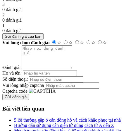
3
0
đánh giá
2
0
đánh giá
1
0
đánh giá
Gửi đánh giá của bạn
Vui lòng chọn đánh giá:
☆
☆
☆
☆
☆
Đánh giá:
Họ và tên:
Số điện thoại:
Vui lòng nhập captcha
Captcha code
Gửi đánh giá
Bài viết
liên quan
5 lỗi thường gặp ở cân đồng hồ và cách khắc phục tại nhà
Hướng dẫn sử dụng cân điện tử đúng cách từ A đến Z
Mẹo bảo quản cân đồng hồ - Giữ gìn độ chính xác dài lâu