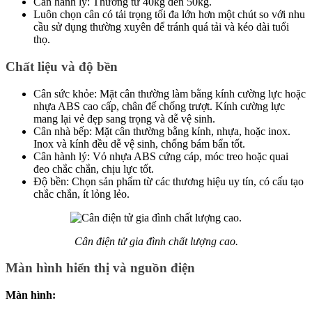
Cân hành lý: Thường từ 40kg đến 50kg.
Luôn chọn cân có tải trọng tối đa lớn hơn một chút so với nhu
cầu sử dụng thường xuyên để tránh quá tải và kéo dài tuổi
thọ.
Chất liệu và độ bền
Cân sức khỏe: Mặt cân thường làm bằng kính cường lực hoặc
nhựa ABS cao cấp, chân đế chống trượt. Kính cường lực
mang lại vẻ đẹp sang trọng và dễ vệ sinh.
Cân nhà bếp: Mặt cân thường bằng kính, nhựa, hoặc inox.
Inox và kính đều dễ vệ sinh, chống bám bẩn tốt.
Cân hành lý: Vỏ nhựa ABS cứng cáp, móc treo hoặc quai
đeo chắc chắn, chịu lực tốt.
Độ bền: Chọn sản phẩm từ các thương hiệu uy tín, có cấu tạo
chắc chắn, ít lỏng lẻo.
Cân điện tử gia đình chất lượng cao.
Màn hình hiển thị và nguồn điện
Màn hình: