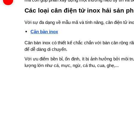
mà còn góp phần xây dựng một thương hiệu uy tín và b
Các loại cân điện tử inox hải sản p
Với sự đa dạng về mẫu mã và tính năng, cân điện tử in
Cân bàn inox
Cân bàn inox có thiết kế chắc chắn với bàn cân rộng rã
để dễ dàng di chuyển.
Với ưu điểm bền bỉ, ổn định, ít bị ảnh hưởng bởi môi 
lượng lớn như cá, mực, ngừ, cá thu, cua, ghẹ,...