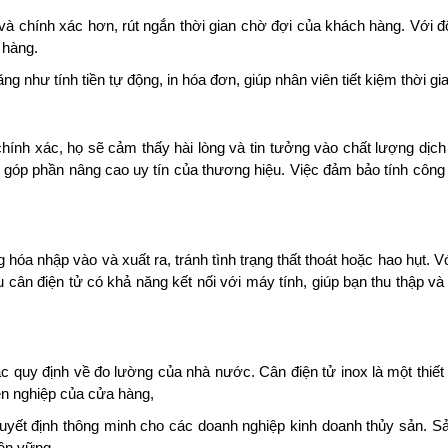
và chính xác hơn, rút ngắn thời gian chờ đợi của khách hàng. Với độ
 hàng.
g như tính tiền tự động, in hóa đơn, giúp nhân viên tiết kiệm thời g
ính xác, họ sẽ cảm thấy hài lòng và tin tưởng vào chất lượng dịc
, góp phần nâng cao uy tín của thương hiệu. Việc đảm bảo tính công 
hóa nhập vào và xuất ra, tránh tình trạng thất thoát hoặc hao hụt. V
u cân điện tử có khả năng kết nối với máy tính, giúp bạn thu thập và
quy định về đo lường của nhà nước. Cân điện tử inox là một thiết bị h
yên nghiệp của cửa hàng,
quyết định thông minh cho các doanh nghiệp kinh doanh thủy sản. 