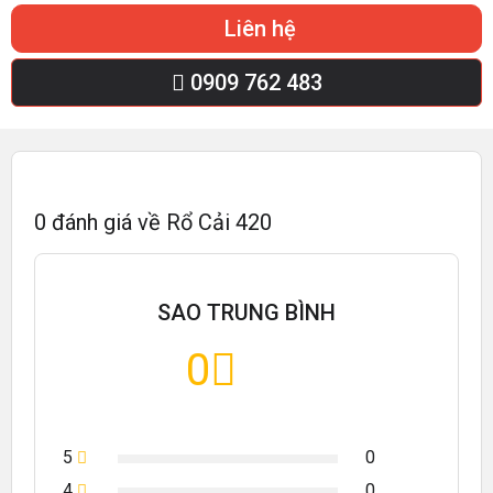
Liên hệ
0909 762 483
0
đánh giá về
Rổ Cải 420
SAO TRUNG BÌNH
0
5
0
4
0