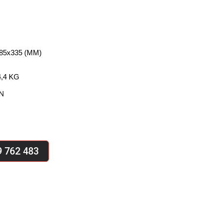
85x335 (MM)
,4 KG
N
 762 483