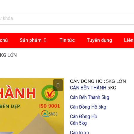
 chủ
Sản phẩm
Tin tức
Tuyển dụng
Liên
5KG LỚN
CÂN ĐỒNG HỒ : 5KG LỚN
CÂN BẾN THÀNH
5KG
Cân Bến Thành 5kg
Cân Đồng Hồ 5kg
Cân Đồng Hồ
Cân 5kg
Cân lò xo