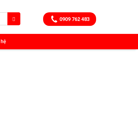
0909 762 483
 hệ