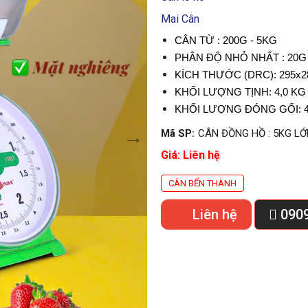
Mai Cân
CÂN TỪ : 200G - 5KG
PHÂN ĐỘ NHỎ NHẤT : 20G
KÍCH THƯỚC (DRC): 295x2
KHỐI LƯỢNG TỊNH: 4,0 KG
KHỐI LƯỢNG ĐÓNG GỐI: 4
Mã SP:
CÂN ĐỒNG HỒ : 5KG LỚ
Giá:
Liên hệ
CÂN BẾN THÀNH
Liên hệ
0909